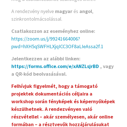
A rendezvény nyelve
magyar
és
angol
,
szinkrontolmácsolással.
Csatlakozzon az eseményhez online:
https://zoom.us/j/99241664006?
pwd=hXH5qSWFHLXjqICC3OF8aLIeAssa2f.1
Jelentkezzen az alábbi linken:
https://forms.office.com/e/xANZLsjrBD
, vagy
a QR-kód beolvasásával.
Felhívjuk figyelmét, hogy a támogató
projektek dokumentációs céljaira a
workshop során fényképek és képernyőképek
készülhetnek. A rendezvényen való
részvétellel – akár személyesen, akár online
formában – a résztvevők hozzájárulásukat