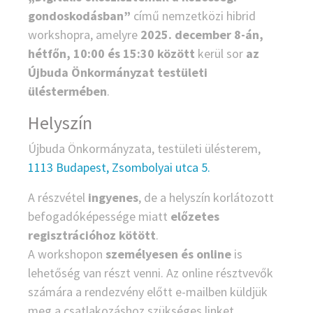
gondoskodásban”
című nemzetközi hibrid
workshopra, amelyre
2025. december 8-án,
hétfőn, 10:00 és 15:30 között
kerül sor
az
Újbuda Önkormányzat testületi
üléstermében
.
Helyszín
Újbuda Önkormányzata, testületi ülésterem,
1113 Budapest, Zsombolyai utca 5.
A részvétel
ingyenes
, de a helyszín korlátozott
befogadóképessége miatt
előzetes
regisztrációhoz kötött
.
A workshopon
személyesen és online
is
lehetőség van részt venni. Az online résztvevők
számára a rendezvény előtt e-mailben küldjük
meg a csatlakozáshoz szükséges linket.