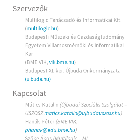
Szervezők
Multilogic Tanácsadó és Informatikai Kft.
(
multilogic.hu
)
Budapesti Műszaki és Gazdaságtudományi
Egyetem Villamosmérnöki és Informatikai
Kar
(BME VIK,
vik.bme.hu
)
Budapest XI. ker. Újbuda Önkormányzata
(ujbuda.hu)
Kapcsolat
Mátics Katalin
(Újbudai Szociális Szolgálat –
USZOSZ
matics.katalin@ujbudauszosz.hu
)
Hanák Péter
(BME VIK,
phanak@edu.bme.hu
)
Szőke Ákos
(Multilogic – ML,