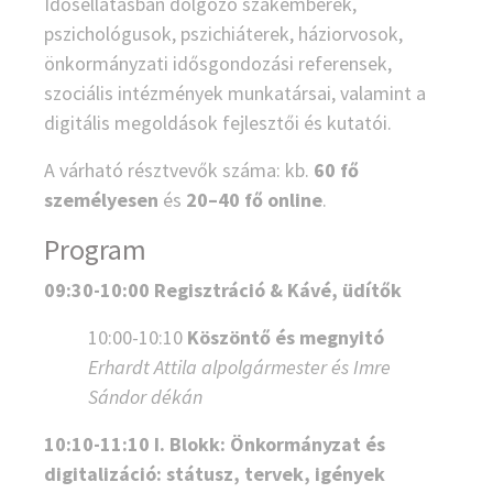
Idősellátásban dolgozó szakemberek,
pszichológusok, pszichiáterek, háziorvosok,
önkormányzati idősgondozási referensek,
szociális intézmények munkatársai, valamint a
digitális megoldások fejlesztői és kutatói.
A várható résztvevők száma: kb.
60 fő
személyesen
és
20–40 fő online
.
Program
09:30-10:00
Regisztráció & Kávé, üdítők
10:00-10:10
Köszöntő és megnyitó
Erhardt Attila alpolgármester és Imre
Sándor dékán
10:10-11:10 I. Blokk: Önkormányzat és
digitalizáció: státusz, tervek, igények