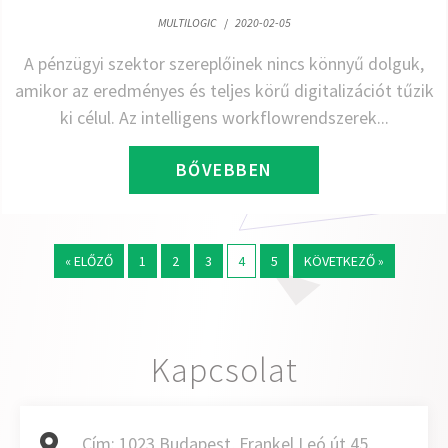
MULTILOGIC
/
2020-02-05
A pénzügyi szektor szereplőinek nincs könnyű dolguk,
amikor az eredményes és teljes körű digitalizációt tűzik
ki célul. Az intelligens workflowrendszerek...
BŐVEBBEN
« ELŐZŐ
1
2
3
4
5
KÖVETKEZŐ »
Kapcsolat
Cím:
1023 Budapest, Frankel Leó út 45.