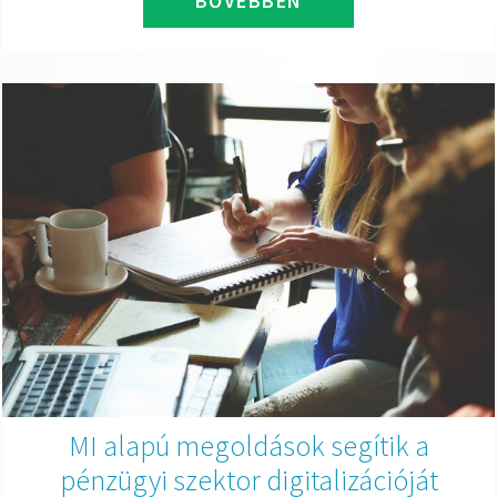
BŐVEBBEN
MI alapú megoldások segítik a
pénzügyi szektor digitalizációját